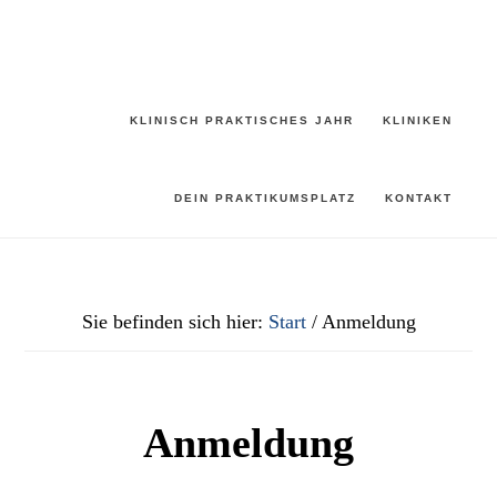
Zum
Zur
Inhalt
Fußzeile
springen
springen
KLINISCH PRAKTISCHES JAHR
KLINIKEN
DEIN PRAKTIKUMSPLATZ
KONTAKT
Sie befinden sich hier:
Start
/
Anmeldung
Anmeldung